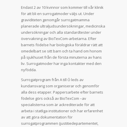
Endast 2 av 10 kvinnor som kommer till vår klinik
för att bli en surrogatmoder väljs ut. Under
graviditeten genomgår surrogatmamma
planerade ultraljudsundersökningar, medicinska
undersökningar och alla standardtester under
övervakning av BioTexCom-arbetarna. Efter
barnets födelse har biologiska föräldrar rätt att
omedelbart se sitt barn och ta hand om honom
på sjukhuset från de första minuterna av hans
liv. Surrogatmoder har inga kontakter med den
nyfödda.
Surrogatprogram från A till Ö leds av
kundansvarig som organiserar och genomför
alla dess etapper. Pappersarbete efter barnets
födelse görs också av BioTexCom –av
specialisterna som är ackrediterade för att
arbeta i statliga institutioner och har erfarenhet
av att göra dokumentation för
surrogatprogrammen (justitiedepartementet,