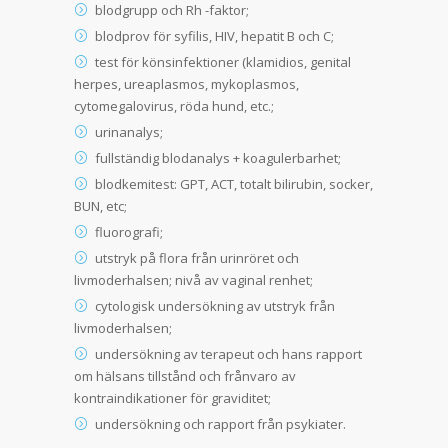
blodgrupp och Rh -faktor;
blodprov för syfilis, HIV, hepatit B och C;
test för könsinfektioner (klamidios, genital
herpes, ureaplasmos, mykoplasmos,
cytomegalovirus, röda hund, etc.;
urinanalys;
fullständig blodanalys + koagulerbarhet;
blodkemitest: GPT, ACT, totalt bilirubin, socker,
BUN, etc;
fluorografi;
utstryk på flora från urinröret och
livmoderhalsen; nivå av vaginal renhet;
cytologisk undersökning av utstryk från
livmoderhalsen;
undersökning av terapeut och hans rapport
om hälsans tillstånd och frånvaro av
kontraindikationer för graviditet;
undersökning och rapport från psykiater.