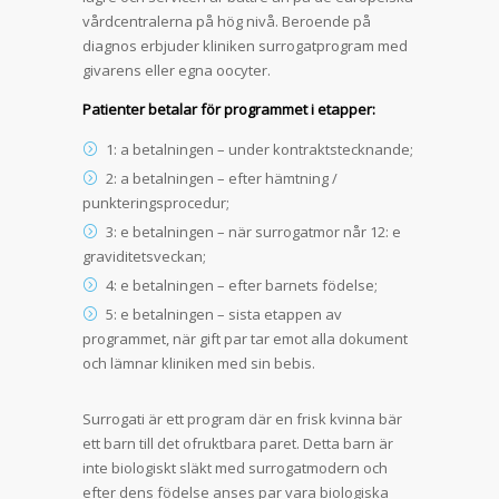
vårdcentralerna på hög nivå. Beroende på
diagnos erbjuder kliniken surrogatprogram med
givarens eller egna oocyter.
Patienter betalar för programmet i etapper:
1: a betalningen – under kontraktstecknande;
2: a betalningen – efter hämtning /
punkteringsprocedur;
3: e betalningen – när surrogatmor når 12: e
graviditetsveckan;
4: e betalningen – efter barnets födelse;
5: e betalningen – sista etappen av
programmet, när gift par tar emot alla dokument
och lämnar kliniken med sin bebis.
Surrogati är ett program där en frisk kvinna bär
ett barn till det ofruktbara paret. Detta barn är
inte biologiskt släkt med surrogatmodern och
efter dens födelse anses par vara biologiska