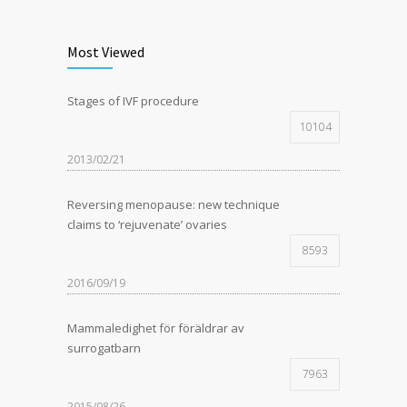
Most Viewed
Stages of IVF procedure
10104
2013/02/21
Reversing menopause: new technique
claims to ‘rejuvenate’ ovaries
8593
2016/09/19
Mammaledighet för föräldrar av
surrogatbarn
7963
2015/08/26