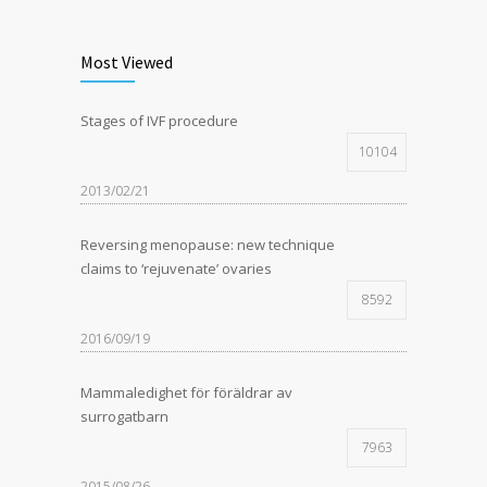
Most Viewed
Stages of IVF procedure
10104
2013/02/21
Reversing menopause: new technique
claims to ‘rejuvenate’ ovaries
8592
2016/09/19
Mammaledighet för föräldrar av
surrogatbarn
7963
2015/08/26