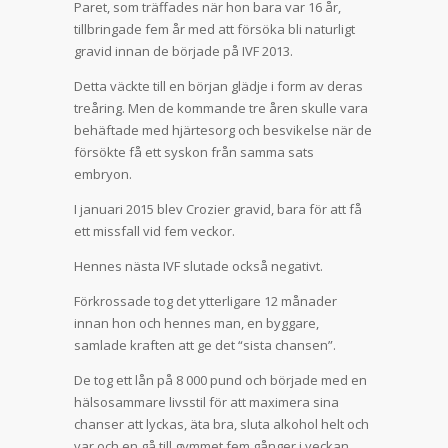
Paret, som träffades när hon bara var 16 år,
tillbringade fem år med att försöka bli naturligt
gravid innan de började på IVF 2013.
Detta väckte till en början glädje i form av deras
treåring. Men de kommande tre åren skulle vara
behäftade med hjärtesorg och besvikelse när de
försökte få ett syskon från samma sats
embryon.
I januari 2015 blev Crozier gravid, bara för att få
ett missfall vid fem veckor.
Hennes nästa IVF slutade också negativt.
Förkrossade tog det ytterligare 12 månader
innan hon och hennes man, en byggare,
samlade kraften att ge det “sista chansen”.
De tog ett lån på 8 000 pund och började med en
hälsosammare livsstil för att maximera sina
chanser att lyckas, äta bra, sluta alkohol helt och
var och en gå till gymmet fem gånger i veckan.