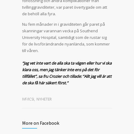
förlossning och andra komplikationer från
tvillinggraviditeter, var paret övertygade om att
de behöll alla fyra.
Nu fem månader in i graviditeten går paret på
skanningar varannan vecka på Southend
University Hospital, samtidigt som de rustar sig
för de livsförändrande nyanlända, som kommer
till våren.
“Jag vet inte vart de alla ska ta vägen eller hur vi ska
klara oss, men jag tänker inte ens på det för
tillfället”, sa fru Crozier och tillade: “Allt jag vill är att
de ska få här säkert först.”
IVF/ICSI
,
NYHETER
More on Facebook