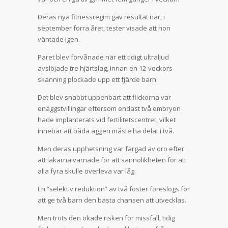
Deras nya fitnessregim gav resultat när, i
september förra året, tester visade att hon
väntade igen.
Paret blev förvånade när ett tidigt ultraljud
avslöjade tre hjärtslag, innan en 12-veckors
skanning plockade upp ett fjärde barn.
Det blev snabbt uppenbart att flickorna var
enäggstvillingar eftersom endast två embryon
hade implanterats vid fertilitetscentret, vilket
innebär att båda äggen måste ha delat i två.
Men deras upphetsning var färgad av oro efter
att läkarna varnade för att sannolikheten för att
alla fyra skulle överleva var låg.
En “selektiv reduktion” av två foster föreslogs för
att ge två barn den bästa chansen att utvecklas.
Men trots den ökade risken för missfall, tidig