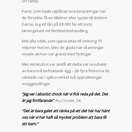
sin familj.
Paret, som hade utplånat sina besparingar när
de försökte få en lillebror eller syster till dottern
Darcie, tog ett lån på £8 000 för ett sista
tärningskast vid fertilitetsbehandling.
Mot alla odds, som uppskattas till omkring 70
miljoner mot en, blev de glada när skanningar
visade att hon var gravid med fyrlingar.
Mer mirakulöst var ändå att detta var resultatet
av bara två befruktade ägg – de fyra flickorna de
väntade var i själva verket två uppsättningar
enäggstvillingar.
“Jag var i absolut chock när vi fick reda på det. Det
är jag fortfarande”
, fru Crozier, 34.
“Det är bara galet att tänka på att det här har hänt
oss när vi har haft så mycket problem att bara få
ett barn.”