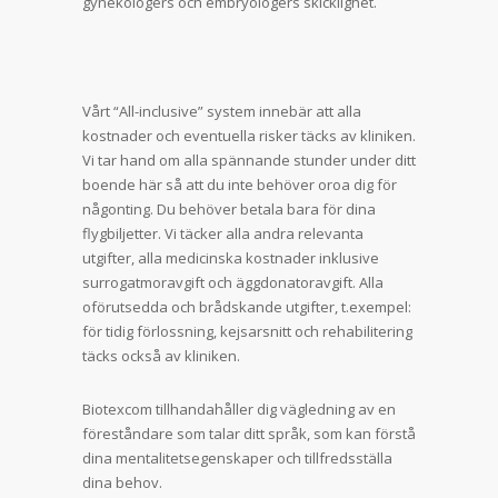
gynekologers och embryologers skicklighet.
Vårt “All-inclusive” system innebär att alla
kostnader och eventuella risker täcks av kliniken.
Vi tar hand om alla spännande stunder under ditt
boende här så att du inte behöver oroa dig för
någonting. Du behöver betala bara för dina
flygbiljetter. Vi täcker alla andra relevanta
utgifter, alla medicinska kostnader inklusive
surrogatmoravgift och äggdonatoravgift. Alla
oförutsedda och brådskande utgifter, t.exempel:
för tidig förlossning, kejsarsnitt och rehabilitering
täcks också av kliniken.
Biotexcom tillhandahåller dig vägledning av en
föreståndare som talar ditt språk, som kan förstå
dina mentalitetsegenskaper och tillfredsställa
dina behov.