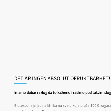
DET ÄR INGEN ABSOLUT OFRUKTBARHET!
Imamo dobar razlog da to kažemo i radimo pod takvim slo
Biotexcom je jedina klinika na svetu koja pruža 100% zagaran