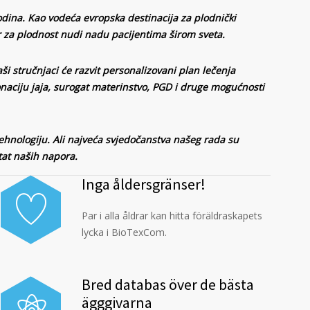
dina. Kao vodeća evropska destinacija za plodnički
r za plodnost nudi nadu pacijentima širom sveta.
aši stručnjaci će razvit personalizovani plan lečenja
onaciju jaja, surogat materinstvo, PGD i druge mogućnosti
hnologiju. Ali najveća svjedočanstva našeg rada su
tat naših napora.
Inga åldersgränser!
Par i alla åldrar kan hitta föräldraskapets
lycka i BioTexCom.
Bred databas över de bästa
ägggivarna