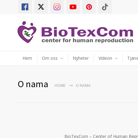
Hem
Om oss
Nyheter
Videon
Tjäns
O nama
HOME
O NAMA
BioTexCom – Center of Human Repr