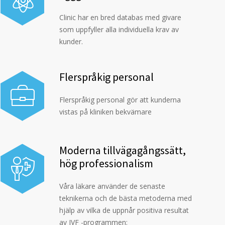
Clinic har en bred databas med givare
som uppfyller alla individuella krav av
kunder.
Flerspråkig personal
Flerspråkig personal gör att kunderna
vistas på kliniken bekvämare
Moderna tillvägagångssätt,
hög professionalism
Våra läkare använder de senaste
teknikerna och de bästa metoderna med
hjälp av vilka de uppnår positiva resultat
av IVF -programmen: