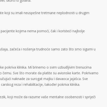
već skoro10 godina.
nte koji su imali neuspešne tretmane neplodnosti u drugim
pacijente kojima nema pomoći, čak i koristeći najbolje
kušaja, začeća i nošenja trudnoće samo zato što smo sigurni u
ike pokriva klinika. Mi brinemo o svim uzbudljivim trenucima
o čemu. Sve što morate da platite su avionske karte. Pokrivamo
jučujući naknade za surogat majku i davaoca jajašca. Sve
rskog reza i rehabilitacije, također pokriva klinika.
zik, koji može da razume vaše mentalne osobenosti i spriječi