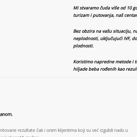
Mi stvaramo čuda više od 10 go
turizam i putovanja, naš centa
Bez obzira na vašu situaciju, n
neplodnosti, uključujući IVF, d
plodnosti.
Koristimo napredne metode i te
hiljade beba rođenih kao rezul
ganom.
tovane rezultate čak i onim klijentima koji su već izgubili nadu u