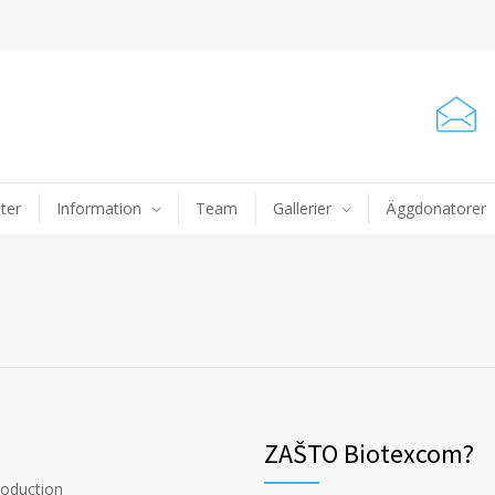
ter
Information
Team
Gallerier
Äggdonatorer
ZAŠTO Biotexcom?
oduction