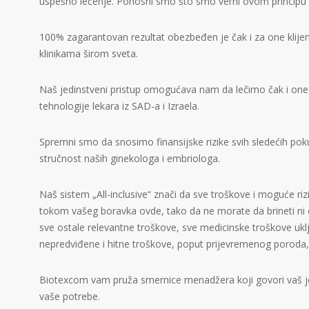
uspešno lečenje. Ponosni smo što smo verni ovom principu 
100% zagarantovan rezultat obezbeđen je čak i za one klije
klinikama širom sveta.
Naš jedinstveni pristup omogućava nam da lečimo čak i one 
tehnologije lekara iz SAD-a i Izraela.
Spremni smo da snosimo finansijske rizike svih sledećih po
stručnost naših ginekologa i embriologa.
Naš sistem „All-inclusive“ znači da sve troškove i moguće riz
tokom vašeg boravka ovde, tako da ne morate da brineti ni 
sve ostale relevantne troškove, sve medicinske troškove ukl
nepredviđene i hitne troškove, poput prijevremenog poroda, ca
Biotexcom vam pruža smernice menadžera koji govori vaš je
vaše potrebe.