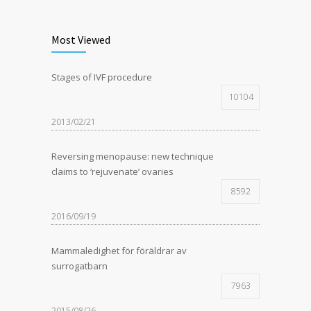
Most Viewed
Stages of IVF procedure
10104
2013/02/21
Reversing menopause: new technique
claims to ‘rejuvenate’ ovaries
8592
2016/09/19
Mammaledighet för föräldrar av
surrogatbarn
7963
2015/08/26