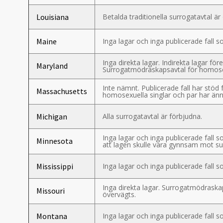
Louisiana
Betalda traditionella surrogatavtal är
Maine
Inga lagar och inga publicerade fall
Inga direkta lagar. Indirekta lagar fö
Maryland
Surrogatmödraskapsavtal för homosexu
Inte nämnt. Publicerade fall har stö
Massachusetts
homosexuella singlar och par har änn
Michigan
Alla surrogatavtal är förbjudna.
Inga lagar och inga publicerade fall 
Minnesota
att lagen skulle vara gynnsam mot s
Mississippi
Inga lagar och inga publicerade fall
Inga direkta lagar. Surrogatmödraska
Missouri
övervägts.
Montana
Inga lagar och inga publicerade fall