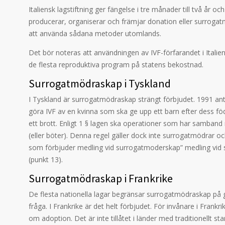
Italiensk lagstiftning ger fängelse i tre månader till två år o
producerar, organiserar och främjar donation eller surrogat
att använda sådana metoder utomlands.
Det bör noteras att användningen av IVF-förfarandet i Italien
de flesta reproduktiva program på statens bekostnad.
Surrogatmödraskap i Tyskland
I Tyskland är surrogatmödraskap strängt förbjudet. 1991 ant
göra IVF av en kvinna som ska ge upp ett barn efter dess f
ett brott. Enligt 1 § lagen ska operationer som har samban
(eller böter). Denna regel gäller dock inte surrogatmödrar 
som förbjuder medling vid surrogatmoderskap” medling vid
(punkt 13).
Surrogatmödraskap i Frankrike
De flesta nationella lagar begränsar surrogatmödraskap på
fråga. I Frankrike är det helt förbjudet. För invånare i Fran
om adoption. Det är inte tillåtet i länder med traditionellt sta