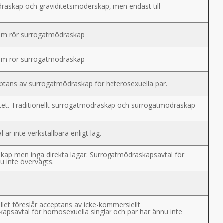
ödraskap och graviditetsmoderskap, men endast till
 som rör surrogatmödraskap
 som rör surrogatmödraskap
ceptans av surrogatmödraskap för heterosexuella par.
åtet. Traditionellt surrogatmödraskap och surrogatmödraskap
är inte verkställbara enligt lag.
skap men inga direkta lagar. Surrogatmödraskapsavtal för
u inte övervägts.
llet föreslår acceptans av icke-kommersiellt
psavtal för homosexuella singlar och par har ännu inte