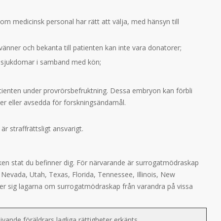
som medicinsk personal har rätt att välja, med hänsyn till
vänner och bekanta till patienten kan inte vara donatorer;
a sjukdomar i samband med kön;
tienten under provrörsbefruktning. Dessa embryon kan förbli
nter eller avsedda för forskningsändamål.
 straffrättsligt ansvarigt.
ken stat du befinner dig. För närvarande är surrogatmödraskap
r Nevada, Utah, Texas, Florida, Tennessee, Illinois, New
ljer sig lagarna om surrogatmödraskap från varandra på vissa
blivande föräldrars lagliga rättigheter erkänts.