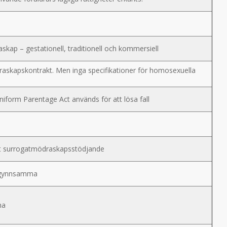
skap – gestationell, traditionell och kommersiell
raskapskontrakt. Men inga specifikationer för homosexuella
niform Parentage Act används för att lösa fall
rit surrogatmödraskapsstödjande
t ogynnsamma
na