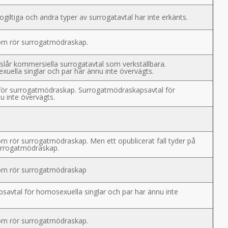
 ogiltiga och andra typer av surrogatavtal har inte erkänts.
 som rör surrogatmödraskap.
reslår kommersiella surrogatavtal som verkställbara.
ella singlar och par har ännu inte övervägts.
d för surrogatmödraskap. Surrogatmödraskapsavtal för
u inte övervägts.
som rör surrogatmödraskap. Men ett opublicerat fall tyder på
urrogatmödraskap.
 som rör surrogatmödraskap
psavtal för homosexuella singlar och par har ännu inte
 som rör surrogatmödraskap.