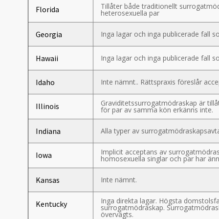
Tillåter både traditionellt surrogatm
Florida
heterosexuella par
Georgia
Inga lagar och inga publicerade fall
Hawaii
Inga lagar och inga publicerade fall
Idaho
Inte nämnt.. Rättspraxis föreslår ac
Graviditetssurrogatmödraskap är till
Illinois
för par av samma kön erkänns inte.
Indiana
Alla typer av surrogatmödraskapsavtal 
Implicit acceptans av surrogatmödra
Iowa
homosexuella singlar och par har änn
Kansas
Inte nämnt.
Inga direkta lagar. Högsta domstolsfa
Kentucky
surrogatmödraskap. Surrogatmödraska
övervägts.