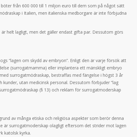
ch böter från 600 000 till 1 miljon euro till dem som på något sätt
mödraskap i Italien, men italienska medborgare är inte förbjudna
 är helt lagligt, men det gäller endast gifta par. Dessutom görs
ogs “lagen om skydd av embryon”. Enligt den är varje försök att
ödelse (surrogatmamma) eller implantera ett mänskligt embryo
d med surrogatmödraskap, bestraffas med fängelse i högst 3 år
och kunder, utan medicinsk personal. Dessutom förbjuder ”lag
 surrogatmödraskap (§ 13) och reklam för surrogatmoderskap
 grund av många etiska och religiösa aspekter som berör denna
krike är surrogatmoderskap olagligt eftersom det strider mot lagen
rk katolsk kyrka.