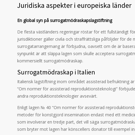
Juridiska aspekter i europeiska länder
En global syn på surrogatmödraskapslagstiftning
De flesta västländers regeringar röstar för ett fullständigt
jurisdiktioner gäller civila och straffrättsliga påföljder för
surrogatarrangemang är förbjudna, oavsett om de är baserad
synpunkt är att släppa lagen som skulle acceptera surrogatmö
kommersiellt surrogatmödraskap.
Surrogatmödraskap i Italien
Italiensk lagstiftning inom området assisterad befruktning är
“Om normer för assisterad reproduktionsteknologi” förbjude
andra reproduktionsteknologier avsevärt.
Enligt lagen № 40 “Om normer för assisterad reproduktionste
metoder för konstgjord insemination endast med ett medicin
som involverar en tredje part, det vill säga surrogatmödra
som bryter mot lagen har könscellers donator till exempel ing