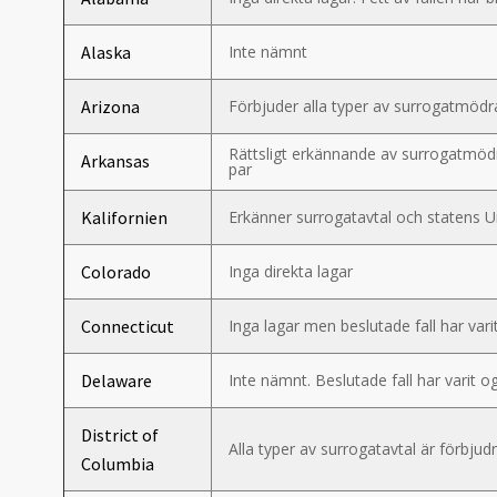
Alaska
Inte nämnt
Arizona
Förbjuder alla typer av surrogatmödra
Rättsligt erkännande av surrogatmöd
Arkansas
par
Kalifornien
Erkänner surrogatavtal och statens U
Colorado
Inga direkta lagar
Connecticut
Inga lagar men beslutade fall har va
Delaware
Inte nämnt. Beslutade fall har vari
District of
Alla typer av surrogatavtal är förbjud
Columbia