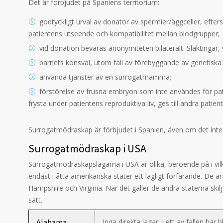
Det är förbjudet på Spaniens territorium:
godtyckligt urval av donator av spermier/äggceller, efter
patientens utseende och kompatibilitet mellan blodgrupper;
vid donation bevaras anonymiteten bilateralt. Släktingar, 
barnets könsval, utom fall av förebyggande av genetisk
använda tjänster av en surrogatmamma;
förstörelse av frusna embryon som inte användes för pa
frysta under patientens reproduktiva liv, ges till andra patie
Surrogatmödraskap är förbjudet i Spanien, även om det inte är
Surrogatmödraskap i USA
Surrogatmödraskapslagarna i USA är olika, beroende på i vil
endast i åtta amerikanska stater ett lagligt förfarande. De ä
Hampshire och Virginia. När det gäller de andra staterna ski
sätt.
Alabama
Inga direkta lagar. I ett av fallen har 