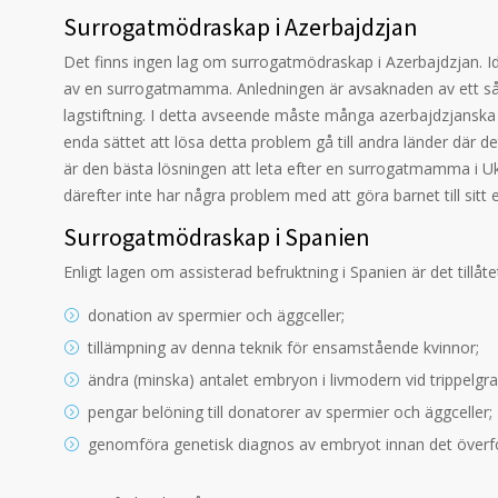
Surrogatmödraskap i Azerbajdzjan
Det finns ingen lag om surrogatmödraskap i Azerbajdzjan. Id
av en surrogatmamma. Anledningen är avsaknaden av ett s
lagstiftning. I detta avseende måste många azerbajdzjanska
enda sättet att lösa detta problem gå till andra länder där d
är den bästa lösningen att leta efter en surrogatmamma i Uk
därefter inte har några problem med att göra barnet till sitt 
Surrogatmödraskap i Spanien
Enligt lagen om assisterad befruktning i Spanien är det tillå
donation av spermier och äggceller;
tillämpning av denna teknik för ensamstående kvinnor;
ändra (minska) antalet embryon i livmodern vid trippelgrav
pengar belöning till donatorer av spermier och äggceller;
genomföra genetisk diagnos av embryot innan det överför