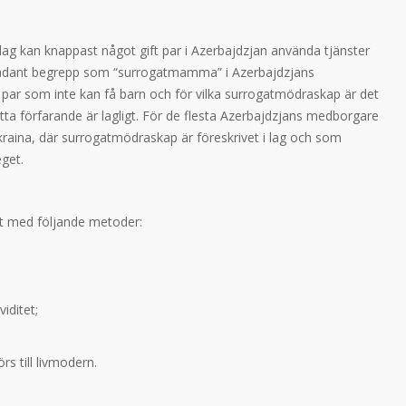
ag kan knappast något gift par i Azerbajdzjan använda tjänster
ådant begrepp som “surrogatmamma” i Azerbajdzjans
 par som inte kan få barn och för vilka surrogatmödraskap är det
etta förfarande är lagligt. För de flesta Azerbajdzjans medborgare
raina, där surrogatmödraskap är föreskrivet i lag och som
eget.
tet med följande metoder:
iditet;
s till livmodern.