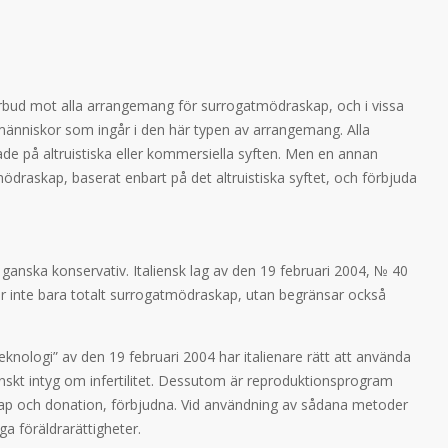
 förbud mot alla arrangemang för surrogatmödraskap, och i vissa
 de människor som ingår i den här typen av arrangemang. Alla
e på altruistiska eller kommersiella syften. Men en annan
draskap, baserat enbart på det altruistiska syftet, och förbjuda
 ganska konservativ. Italiensk lag av den 19 februari 2004, № 40
r inte bara totalt surrogatmödraskap, utan begränsar också
knologi” av den 19 februari 2004 har italienare rätt att använda
skt intyg om infertilitet. Dessutom är reproduktionsprogram
skap och donation, förbjudna. Vid användning av sådana metoder
a föräldrarättigheter.