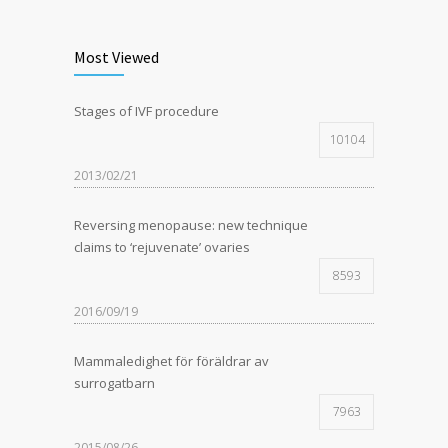
Most Viewed
Stages of IVF procedure
10104
2013/02/21
Reversing menopause: new technique
claims to ‘rejuvenate’ ovaries
8593
2016/09/19
Mammaledighet för föräldrar av
surrogatbarn
7963
2015/08/26