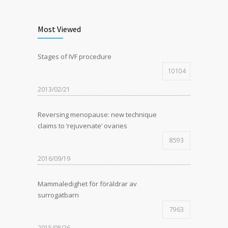
Most Viewed
Stages of IVF procedure
10104
2013/02/21
Reversing menopause: new technique
claims to ‘rejuvenate’ ovaries
8593
2016/09/19
Mammaledighet för föräldrar av
surrogatbarn
7963
2015/08/26