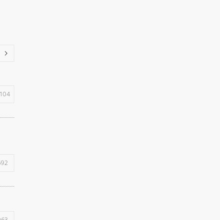
104
592
963