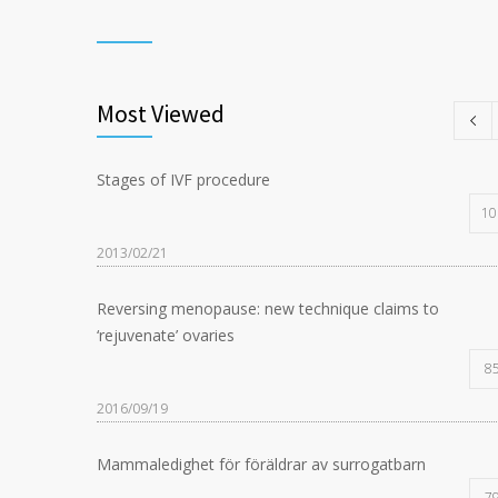
Most Viewed
Stages of IVF procedure
10
2013/02/21
Reversing menopause: new technique claims to
‘rejuvenate’ ovaries
8
2016/09/19
Mammaledighet för föräldrar av surrogatbarn
7