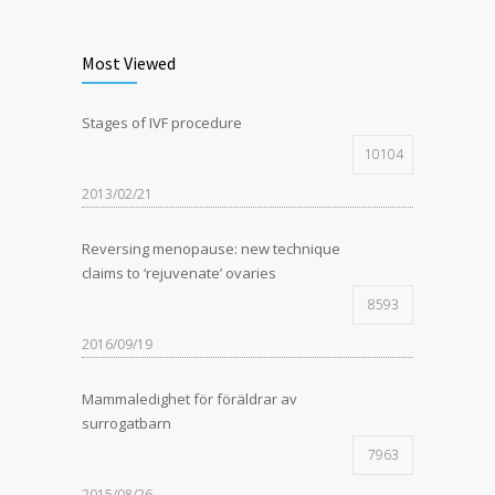
Most Viewed
Stages of IVF procedure
10104
2013/02/21
Reversing menopause: new technique
claims to ‘rejuvenate’ ovaries
8593
2016/09/19
Mammaledighet för föräldrar av
surrogatbarn
7963
2015/08/26