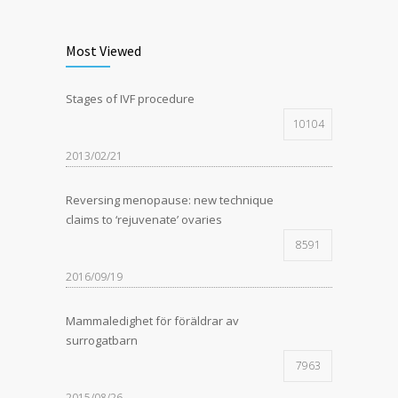
Most Viewed
Stages of IVF procedure
10104
2013/02/21
Reversing menopause: new technique
claims to ‘rejuvenate’ ovaries
8591
2016/09/19
Mammaledighet för föräldrar av
surrogatbarn
7963
2015/08/26