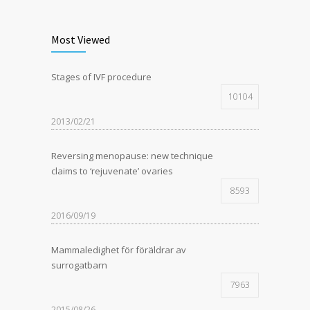
Most Viewed
Stages of IVF procedure
10104
2013/02/21
Reversing menopause: new technique
claims to ‘rejuvenate’ ovaries
8593
2016/09/19
Mammaledighet för föräldrar av
surrogatbarn
7963
2015/08/26