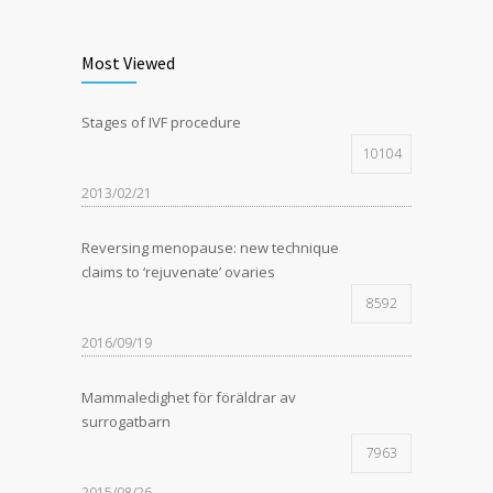
Most Viewed
Stages of IVF procedure
10104
2013/02/21
Reversing menopause: new technique
claims to ‘rejuvenate’ ovaries
8592
2016/09/19
Mammaledighet för föräldrar av
surrogatbarn
7963
2015/08/26