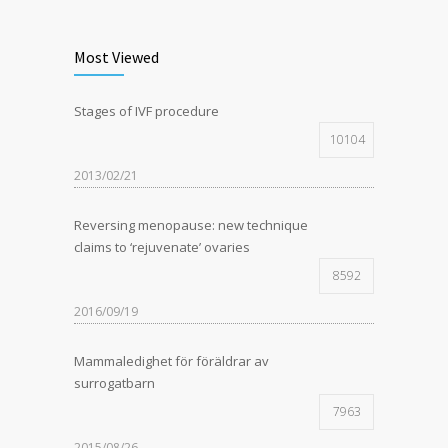
Most Viewed
Stages of IVF procedure
10104
2013/02/21
Reversing menopause: new technique
claims to ‘rejuvenate’ ovaries
8592
2016/09/19
Mammaledighet för föräldrar av
surrogatbarn
7963
2015/08/26