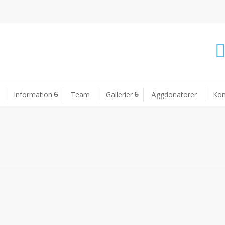
Information
Team
Gallerier
Äggdonatorer
Kon