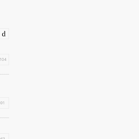
104
591
963