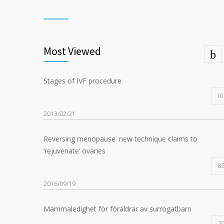
Most Viewed
Stages of IVF procedure
10
2013/02/21
Reversing menopause: new technique claims to
‘rejuvenate’ ovaries
8
2016/09/19
Mammaledighet för föräldrar av surrogatbarn
7