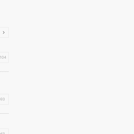
104
593
963