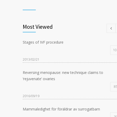
Most Viewed
Stages of IVF procedure
10
2013/02/21
Reversing menopause: new technique claims to
‘rejuvenate’ ovaries
8
2016/09/19
Mammaledighet för föräldrar av surrogatbarn
7