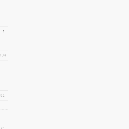
104
592
963