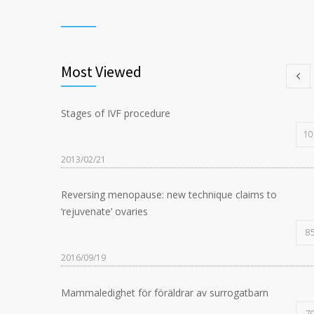
Most Viewed
Stages of IVF procedure
10
2013/02/21
Reversing menopause: new technique claims to
‘rejuvenate’ ovaries
8
2016/09/19
Mammaledighet för föräldrar av surrogatbarn
7