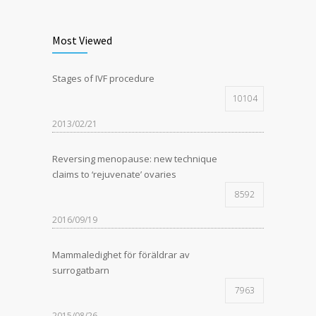
Most Viewed
Stages of IVF procedure
10104
2013/02/21
Reversing menopause: new technique
claims to ‘rejuvenate’ ovaries
8592
2016/09/19
Mammaledighet för föräldrar av
surrogatbarn
7963
2015/08/26