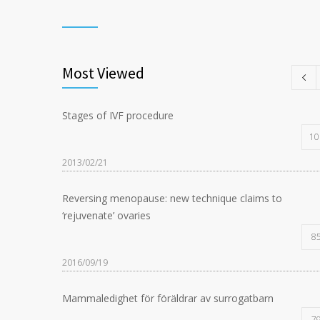
Most Viewed
Stages of IVF procedure
10
2013/02/21
Reversing menopause: new technique claims to
‘rejuvenate’ ovaries
8
2016/09/19
Mammaledighet för föräldrar av surrogatbarn
7