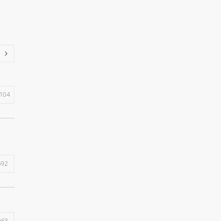
104
592
963