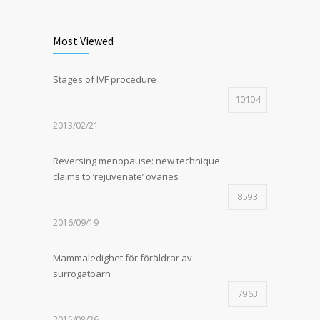
Most Viewed
Stages of IVF procedure
10104
2013/02/21
Reversing menopause: new technique
claims to ‘rejuvenate’ ovaries
8593
2016/09/19
Mammaledighet för föräldrar av
surrogatbarn
7963
2015/08/26