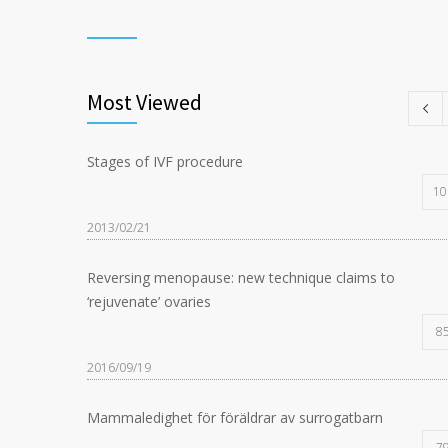
Most Viewed
Stages of IVF procedure
10
2013/02/21
Reversing menopause: new technique claims to
‘rejuvenate’ ovaries
8
2016/09/19
Mammaledighet för föräldrar av surrogatbarn
7