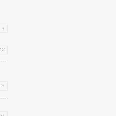
104
592
963