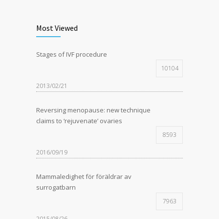
Most Viewed
Stages of IVF procedure
10104
2013/02/21
Reversing menopause: new technique
claims to ‘rejuvenate’ ovaries
8593
2016/09/19
Mammaledighet för föräldrar av
surrogatbarn
7963
2015/08/26