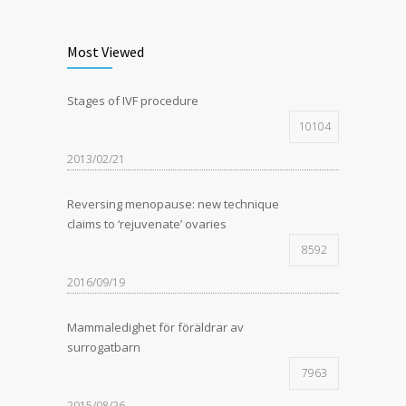
Most Viewed
Stages of IVF procedure
10104
2013/02/21
Reversing menopause: new technique
claims to ‘rejuvenate’ ovaries
8592
2016/09/19
Mammaledighet för föräldrar av
surrogatbarn
7963
2015/08/26