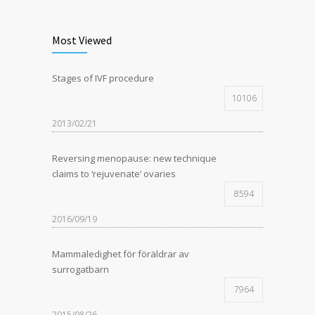
Most Viewed
Stages of IVF procedure
10106
2013/02/21
Reversing menopause: new technique
claims to ‘rejuvenate’ ovaries
8594
2016/09/19
Mammaledighet för föräldrar av
surrogatbarn
7964
2015/08/26