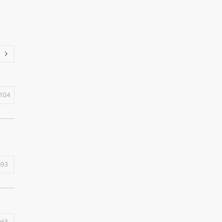
104
593
963