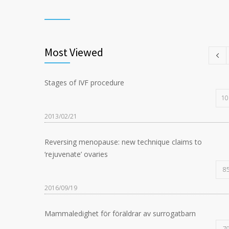
Most Viewed
Stages of IVF procedure
10
2013/02/21
Reversing menopause: new technique claims to
‘rejuvenate’ ovaries
8
2016/09/19
Mammaledighet för föräldrar av surrogatbarn
7