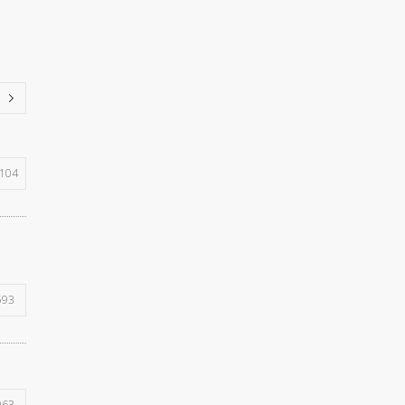
104
593
963