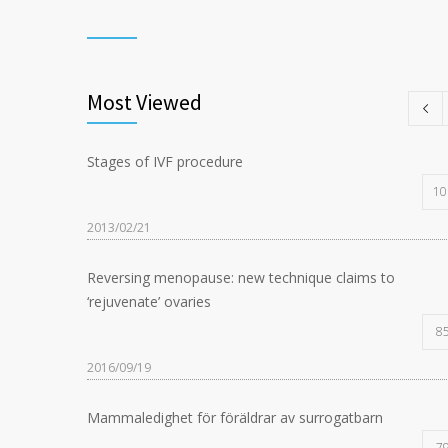
Most Viewed
Stages of IVF procedure
10
2013/02/21
Reversing menopause: new technique claims to
‘rejuvenate’ ovaries
8
2016/09/19
Mammaledighet för föräldrar av surrogatbarn
7